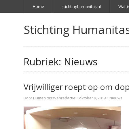
Home
stichtinghumanitas.nl
Wat i
Stichting Humanitas 
Rubriek:
Nieuws
Vrijwilliger roept op om dop
Door
Humanitas Webredactie
·
oktober 9, 2019
·
Nieuws