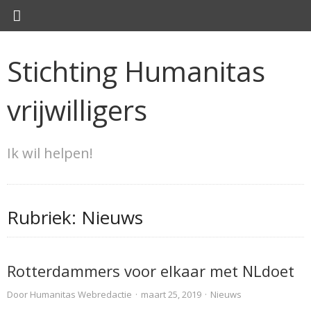
Stichting Humanitas
vrijwilligers
Ik wil helpen!
Rubriek:
Nieuws
Rotterdammers voor elkaar met NLdoet
Door
Humanitas Webredactie
·
maart 25, 2019
·
Nieuws