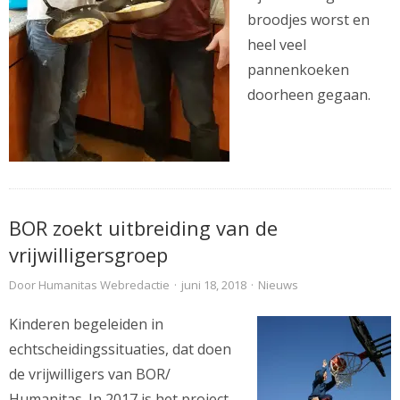
broodjes worst en
heel veel
pannenkoeken
doorheen gegaan.
BOR zoekt uitbreiding van de
vrijwilligersgroep
Door
Humanitas Webredactie
·
juni 18, 2018
·
Nieuws
Kinderen begeleiden in
echtscheidingssituaties, dat doen
de vrijwilligers van BOR/
Humanitas. In 2017 is het project