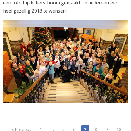
een foto bij de kerstboom gemaakt om iedereen een
heel gezellig 2018 te wensen!
« Previous
1
…
5
6
7
8
9
10