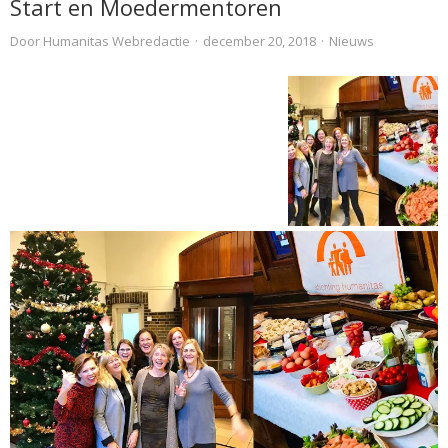
Start en Moedermentoren
Door
Humanitas Webredactie
·
december 20, 2018
·
Nieuws