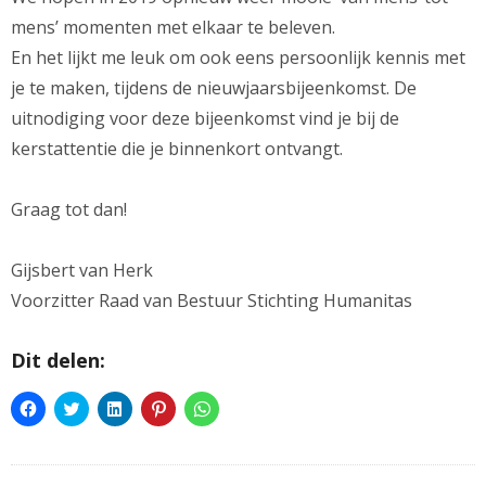
mens’ momenten met elkaar te beleven.
En het lijkt me leuk om ook eens persoonlijk kennis met
je te maken, tijdens de nieuwjaarsbijeenkomst. De
uitnodiging voor deze bijeenkomst vind je bij de
kerstattentie die je binnenkort ontvangt.
Graag tot dan!
Gijsbert van Herk
Voorzitter Raad van Bestuur Stichting Humanitas
Dit delen:
Klik
Klik
Klik
Klik
Klik
om
om
om
om
om
te
te
op
op
te
delen
delen
LinkedIn
Pinterest
delen
op
met
te
te
op
Facebook
Twitter
delen
delen
WhatsApp