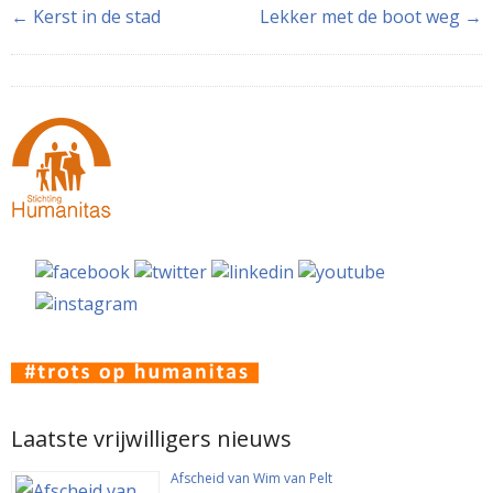
(Wordt
(Wordt
(Wordt
(Wordt
(Wordt
← Kerst in de stad
Lekker met de boot weg →
in
in
in
in
in
een
een
een
een
een
nieuw
nieuw
nieuw
nieuw
nieuw
venster
venster
venster
venster
venster
geopend)
geopend)
geopend)
geopend)
geopend)
Laatste vrijwilligers nieuws
Afscheid van Wim van Pelt