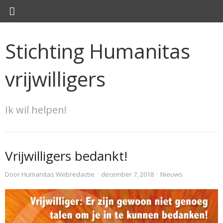
Stichting Humanitas
vrijwilligers
Ik wil helpen!
Vrijwilligers bedankt!
Door
Humanitas Webredactie
·
december 7, 2018
·
Nieuws