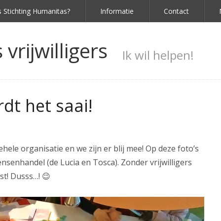
s Stichting Humanitas?
Informatie
Contact
vrijwilligers
Ik wil helpen!
rdt het saai!
hele organisatie en we zijn er blij mee! Op deze foto’s
ensenhandel (de Lucia en Tosca). Zonder vrijwilligers
st! Dusss…! 😉