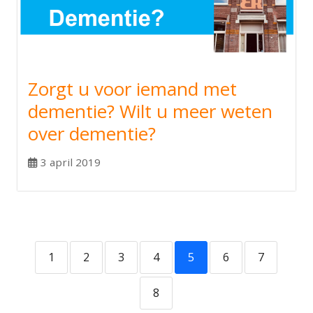
Zorgt u voor iemand met
dementie? Wilt u meer weten
over dementie?
3 april 2019
1
2
3
4
5
6
7
8