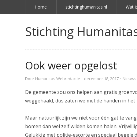
Home
stichtinghumanitas.nl
Wat i
Stichting Humanitas 
Ook weer opgelost
Door
Humanitas Webredactie
·
december 18, 2017
·
Nieuws
De gemeente zou ons helpen aan gratis groenvoor
weggehaald, dus zaten we met de handen in het 
Maar natuurlijk zijn we niet voor één gat te van
bomen dan wel zelf wilden komen halen. Vrijwilli
Gelukkig met politie-escorte en speciaal begele